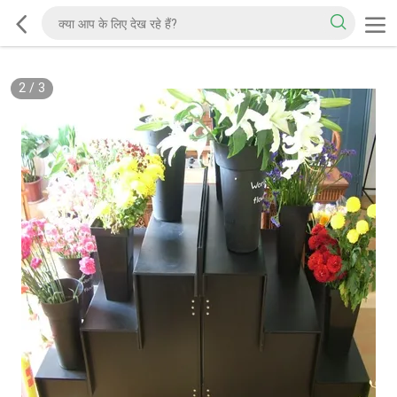
2
/
3