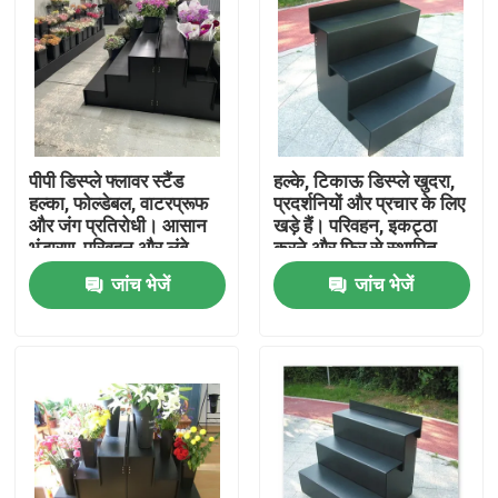
पीपी डिस्प्ले फ्लावर स्टैंड
हल्के, टिकाऊ डिस्प्ले खुदरा,
हल्का, फोल्डेबल, वाटरप्रूफ
प्रदर्शनियों और प्रचार के लिए
और जंग प्रतिरोधी। आसान
खड़े हैं। परिवहन, इकट्ठा
भंडारण, परिवहन और लंबे
करने और फिर से स्थापित
समय तक चलने वाले उपयोग
करने में आसान, स्थिर, स्थान-
जांच भेजें
जांच भेजें
के लिए डिज़ाइन किया गया
बचत और आकर्षक उत्पाद
प्रदर्शन प्रदान करता है।
घर
उत्पाद
वीडियो