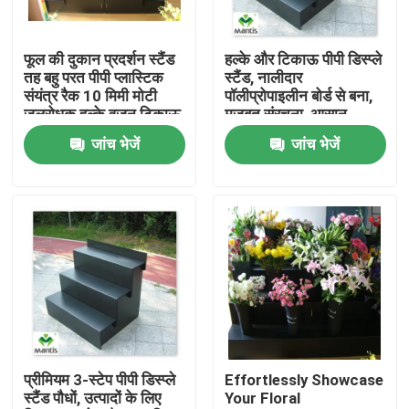
हमारे बारे में
फूल की दुकान प्रदर्शन स्टैंड
हल्के और टिकाऊ पीपी डिस्प्ले
तह बहु परत पीपी प्लास्टिक
स्टैंड, नालीदार
संयंत्र रैक 10 मिमी मोटी
पॉलीप्रोपाइलीन बोर्ड से बना,
कारखाना भ्रमण
जलरोधक हल्के वजन टिकाऊ
मजबूत संरचना, आसान
खुदरा फूलों के प्रदर्शन शेल्फ
असेंबली, खुदरा प्रचार और
जांच भेजें
जांच भेजें
के लिए उद्यान केंद्र नर्सरी
उत्पाद प्रस्तुति के लिए आदर्श
गुणवत्ता नियंत्रण
दुकान का उपयोग कस्टम
आकार निर्माता
हमसे संपर्क करें
समाचार
मामलों
प्रीमियम 3-स्टेप पीपी डिस्प्ले
Effortlessly Showcase
स्टैंड पौधों, उत्पादों के लिए
Your Floral
नालीदार प्लास्टिक शीट